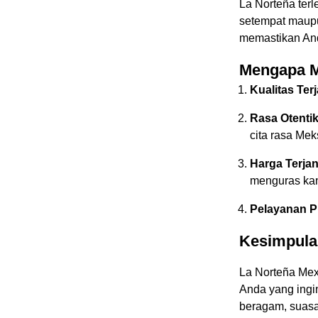
La Norteña terl
setempat maupun
memastikan And
Mengapa M
Kualitas Ter
Rasa Otenti
cita rasa Meks
Harga Terja
menguras kan
Pelayanan P
Kesimpula
La Norteña Mex
Anda yang ing
beragam, suasan