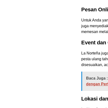
Pesan Onl
Untuk Anda yang
juga menyediak
memesan melalui
Event dan 
La Norteña jug
pesta ulang ta
disesuaikan, a
Baca Juga :
dengan Per
Lokasi da