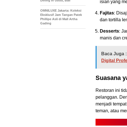
Dining in Ubud, Bali
isian yang m
OMNILUXE Jakarta: Koleksi
Fajitas
: Disa
Eksklusif Jam Tangan Patek
Phillipe Asli di Mall Artha
dan tortilla l
Gading
Desserts
: J
manis dan cr
Baca Juga :
Digital Prof
Suasana 
Restoran ini t
pelanggan. Den
menjadi tempat
teman, atau me