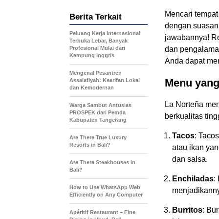
Mencari tempat
Berita Terkait
dengan suasan
Peluang Kerja Internasional
jawabannya! Re
Terbuka Lebar, Banyak
Profesional Mulai dari
dan pengalaman
Kampung Inggris
Anda dapat men
Mengenal Pesantren
Menu yang
Assalafiyah: Kearifan Lokal
dan Kemodernan
La Norteña men
Warga Sambut Antusias
PROSPEK dari Pemda
berkualitas tin
Kabupaten Tangerang
Tacos
: Tacos
Are There True Luxury
Resorts in Bali?
atau ikan yan
dan salsa.
Are There Steakhouses in
Bali?
Enchiladas
:
How to Use WhatsApp Web
menjadikanny
Efficiently on Any Computer
Burritos
: Bu
Apéritif Restaurant – Fine