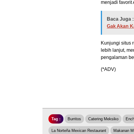
menjadi favorit
Baca Juga :
Gak Akan 
Kunjungi situs 
lebih lanjut, m
pengalaman bers
(*ADV)
Tag :
Burritos
Catering Meksiko
Ench
La Norteña Mexican Restaurant
Makanan M