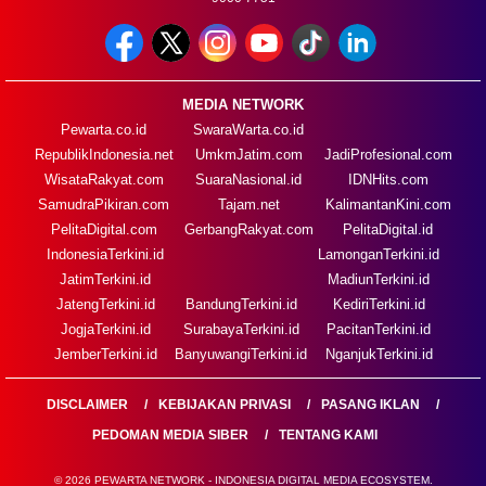
MEDIA NETWORK
Pewarta.co.id
SwaraWarta.co.id
RepublikIndonesia.net
UmkmJatim.com
JadiProfesional.com
WisataRakyat.com
SuaraNasional.id
IDNHits.com
SamudraPikiran.com
Tajam.net
KalimantanKini.com
PelitaDigital.com
GerbangRakyat.com
PelitaDigital.id
IndonesiaTerkini.id
LamonganTerkini.id
JatimTerkini.id
MadiunTerkini.id
JatengTerkini.id
BandungTerkini.id
KediriTerkini.id
JogjaTerkini.id
SurabayaTerkini.id
PacitanTerkini.id
JemberTerkini.id
BanyuwangiTerkini.id
NganjukTerkini.id
DISCLAIMER
KEBIJAKAN PRIVASI
PASANG IKLAN
PEDOMAN MEDIA SIBER
TENTANG KAMI
© 2026 PEWARTA NETWORK - INDONESIA DIGITAL MEDIA ECOSYSTEM.