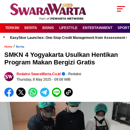
TERKINI
BERITA
BISNIS
LIFESTYLE
ENTERTAINMENT
SPORT
EasySkor Launches: One-Stop Credit Management from Assessment to R
/
Home
Berita
SMKN 4 Yogyakarta Usulkan Hentikan
Program Makan Bergizi Gratis
Redaksi SwaraWarta.co.id
- Redaksi
Thursday, 8 May 2025
- 09:08 WIB