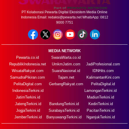
PT Kolaborasi Pewarta Digital Ekosistem Media Online
Indonesia Email:
redaksi@pewarta.net
WhatsApp: 0812
9000 7751
MEDIA NETWORK
Pewarta.co.id
SwaraWarta.co.id
RepublikIndonesia.net
UmkmJatim.com
JadiProfesional.com
WisataRakyat.com
SuaraNasional.id
IDNHits.com
SamudraPikiran.com
Tajam.net
KalimantanKini.com
PelitaDigital.com
GerbangRakyat.com
PelitaDigital.id
IndonesiaTerkini.id
LamonganTerkini.id
JatimTerkini.id
MadiunTerkini.id
JatengTerkini.id
BandungTerkini.id
KediriTerkini.id
JogjaTerkini.id
SurabayaTerkini.id
PacitanTerkini.id
JemberTerkini.id
BanyuwangiTerkini.id
NganjukTerkini.id