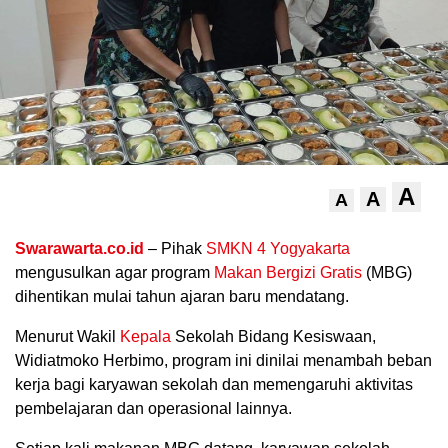
A
A
A
.
Swarawarta.co.id
– Pihak
SMKN 4 Yogyakarta
mengusulkan agar program
Makan Bergizi Gratis
(MBG)
dihentikan mulai tahun ajaran baru mendatang.
Menurut Wakil
Kepala
Sekolah Bidang Kesiswaan,
Widiatmoko Herbimo, program ini dinilai menambah beban
kerja bagi karyawan sekolah dan memengaruhi aktivitas
pembelajaran dan operasional lainnya.