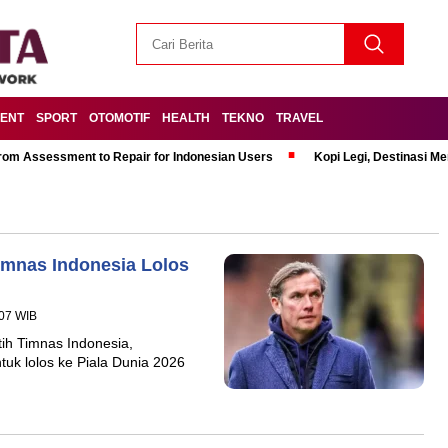
MENT
SPORT
OTOMOTIF
HEALTH
TEKNO
TRAVEL
om Assessment to Repair for Indonesian Users
Kopi Legi, Destinasi 
Timnas Indonesia Lolos
:07 WIB
tih Timnas Indonesia,
k lolos ke Piala Dunia 2026