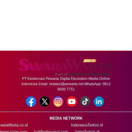
PT Kolaborasi Pewarta Digital Ekosistem Media Online
Indonesia Email:
redaksi@pewarta.net
WhatsApp: 0812
9000 7751
MEDIA NETWORK
waraWarta.co.id
IndonesiaTerkini.id
UmkmJatim.com
JadiProfesional.com
JatimTerkini.id