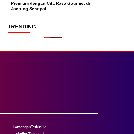
Premium dengan Cita Rasa Gourmet di
Jantung Senopati
TRENDING
LamonganTerkini.id
MadiunTerkini.id