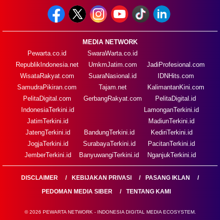
MEDIA NETWORK
Pewarta.co.id
SwaraWarta.co.id
RepublikIndonesia.net
UmkmJatim.com
JadiProfesional.com
WisataRakyat.com
SuaraNasional.id
IDNHits.com
SamudraPikiran.com
Tajam.net
KalimantanKini.com
PelitaDigital.com
GerbangRakyat.com
PelitaDigital.id
IndonesiaTerkini.id
LamonganTerkini.id
JatimTerkini.id
MadiunTerkini.id
JatengTerkini.id
BandungTerkini.id
KediriTerkini.id
JogjaTerkini.id
SurabayaTerkini.id
PacitanTerkini.id
JemberTerkini.id
BanyuwangiTerkini.id
NganjukTerkini.id
DISCLAIMER
KEBIJAKAN PRIVASI
PASANG IKLAN
PEDOMAN MEDIA SIBER
TENTANG KAMI
© 2026 PEWARTA NETWORK - INDONESIA DIGITAL MEDIA ECOSYSTEM.