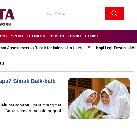
MENT
SPORT
OTOMOTIF
HEALTH
TEKNO
TRAVEL
om Assessment to Repair for Indonesian Users
Kopi Legi, Destinasi 
ap
apa? Simak Baik-baik
elalu menghantui para orang tua
i: “Anak sekolah masuk tanggal