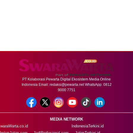
PT Kolaborasi Pewarta Digital Ekosistem Media Online
Indonesia Email:
redaksi@pewarta.net
WhatsApp: 0812
9000 7751
MEDIA NETWORK
waraWarta.co.id
IndonesiaTerkini.id
UmkmJatim.com
JadiProfesional.com
JatimTerkini.id