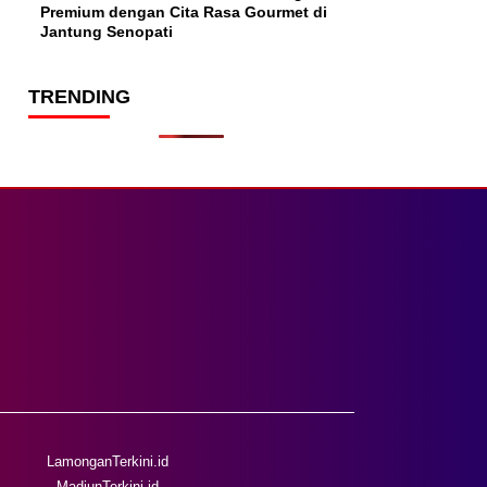
Premium dengan Cita Rasa Gourmet di
Jantung Senopati
TRENDING
LamonganTerkini.id
MadiunTerkini.id