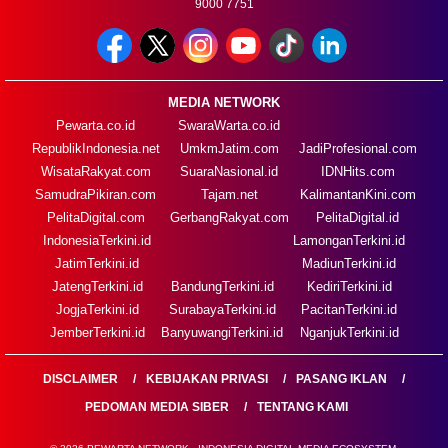
9000 7751
MEDIA NETWORK
Pewarta.co.id
SwaraWarta.co.id
RepublikIndonesia.net
UmkmJatim.com
JadiProfesional.com
WisataRakyat.com
SuaraNasional.id
IDNHits.com
SamudraPikiran.com
Tajam.net
KalimantanKini.com
PelitaDigital.com
GerbangRakyat.com
PelitaDigital.id
IndonesiaTerkini.id
LamonganTerkini.id
JatimTerkini.id
MadiunTerkini.id
JatengTerkini.id
BandungTerkini.id
KediriTerkini.id
JogjaTerkini.id
SurabayaTerkini.id
PacitanTerkini.id
JemberTerkini.id
BanyuwangiTerkini.id
NganjukTerkini.id
DISCLAIMER
KEBIJAKAN PRIVASI
PASANG IKLAN
PEDOMAN MEDIA SIBER
TENTANG KAMI