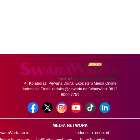
PT Kolaborasi Pewarta Digital Ekosistem Media Online
Indonesia Email:
redaksi@pewarta.net
WhatsApp: 0812
9000 7751
MEDIA NETWORK
waraWarta.co.id
IndonesiaTerkini.id
UmkmJatim.com
JadiProfesional.com
JatimTerkini.id