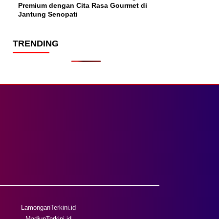
Premium dengan Cita Rasa Gourmet di
Jantung Senopati
TRENDING
LamonganTerkini.id
MadiunTerkini.id