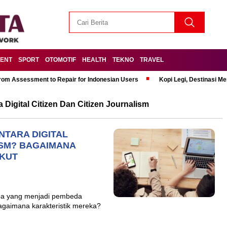
MENT
SPORT
OTOMOTIF
HEALTH
TEKNO
TRAVEL
om Assessment to Repair for Indonesian Users
Kopi Legi, Destinasi 
Digital Citizen Dan Citizen Journalism
NTARA DIGITAL
ISM? BAGAIMANA
IKUT
 apa yang menjadi pembeda
 bagaimana karakteristik mereka?