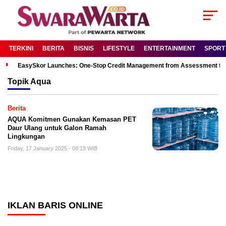
TERKINI
BERITA
BISNIS
LIFESTYLE
ENTERTAINMENT
SPORT
EasySkor Launches: One-Stop Credit Management from Assessment to R
Topik
Aqua
Berita
AQUA Komitmen Gunakan Kemasan PET
Daur Ulang untuk Galon Ramah
Lingkungan
Friday, 17 January 2025 - 08:19 WIB
IKLAN BARIS ONLINE