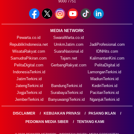
9000 7751
MEDIA NETWORK
Pewarta.co.id
SwaraWarta.co.id
RepublikIndonesia.net
UmkmJatim.com
JadiProfesional.com
WisataRakyat.com
SuaraNasional.id
IDNHits.com
SamudraPikiran.com
Tajam.net
KalimantanKini.com
PelitaDigital.com
GerbangRakyat.com
PelitaDigital.id
IndonesiaTerkini.id
LamonganTerkini.id
JatimTerkini.id
MadiunTerkini.id
JatengTerkini.id
BandungTerkini.id
KediriTerkini.id
JogjaTerkini.id
SurabayaTerkini.id
PacitanTerkini.id
JemberTerkini.id
BanyuwangiTerkini.id
NganjukTerkini.id
DISCLAIMER
KEBIJAKAN PRIVASI
PASANG IKLAN
PEDOMAN MEDIA SIBER
TENTANG KAMI