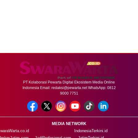
PT Kolaborasi Pewarta Digital Ekosistem Media Online
Indonesia Email:
redaksi@pewarta.net
WhatsApp: 0812
9000 7751
MEDIA NETWORK
waraWarta.co.id
IndonesiaTerkini.id
UmkmJatim.com
JadiProfesional.com
JatimTerkini.id