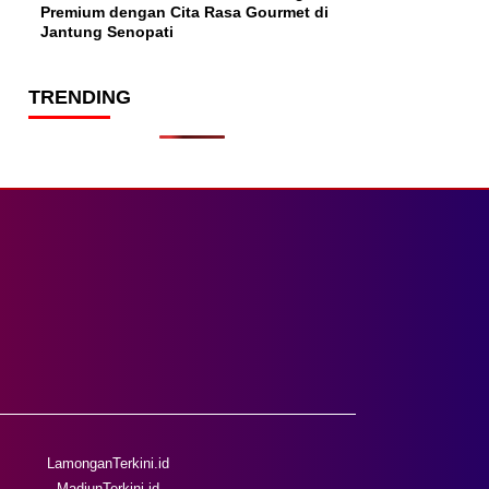
Premium dengan Cita Rasa Gourmet di
Jantung Senopati
TRENDING
LamonganTerkini.id
MadiunTerkini.id