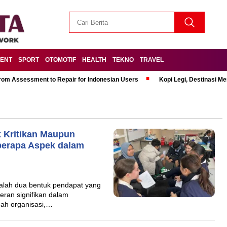
MENT
SPORT
OTOMOTIF
HEALTH
TEKNO
TRAVEL
om Assessment to Repair for Indonesian Users
Kopi Legi, Destinasi 
 Kritikan Maupun
erapa Aspek dalam
dalah dua bentuk pendapat yang
ran signifikan dalam
uah organisasi,…