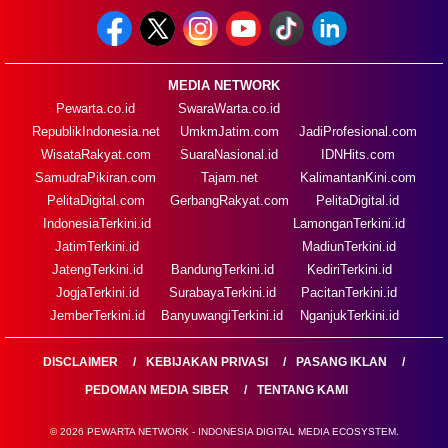
MEDIA NETWORK
Pewarta.co.id
SwaraWarta.co.id
RepublikIndonesia.net
UmkmJatim.com
JadiProfesional.com
WisataRakyat.com
SuaraNasional.id
IDNHits.com
SamudraPikiran.com
Tajam.net
KalimantanKini.com
PelitaDigital.com
GerbangRakyat.com
PelitaDigital.id
IndonesiaTerkini.id
LamonganTerkini.id
JatimTerkini.id
MadiunTerkini.id
JatengTerkini.id
BandungTerkini.id
KediriTerkini.id
JogjaTerkini.id
SurabayaTerkini.id
PacitanTerkini.id
JemberTerkini.id
BanyuwangiTerkini.id
NganjukTerkini.id
DISCLAIMER
KEBIJAKAN PRIVASI
PASANG IKLAN
PEDOMAN MEDIA SIBER
TENTANG KAMI
© 2026 PEWARTA NETWORK - INDONESIA DIGITAL MEDIA ECOSYSTEM.