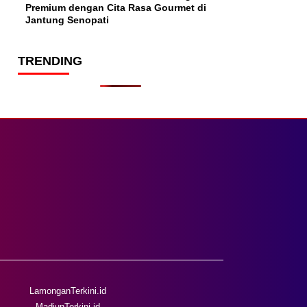
Premium dengan Cita Rasa Gourmet di
Jantung Senopati
TRENDING
LamonganTerkini.id
MadiunTerkini.id