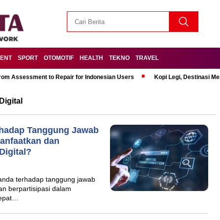
MENT
SPORT
OTOMOTIF
HEALTH
TEKNO
TRAVEL
om Assessment to Repair for Indonesian Users
Kopi Legi, Destinasi 
igital
hadap Tanggung Jawab
anfaatkan dan
Digital?
nda terhadap tanggung jawab
n berpartisipasi dalam
 cepat…