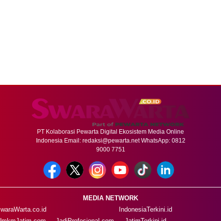
PT Kolaborasi Pewarta Digital Ekosistem Media Online
Indonesia Email:
redaksi@pewarta.net
WhatsApp: 0812
9000 7751
MEDIA NETWORK
waraWarta.co.id
IndonesiaTerkini.id
UmkmJatim.com
JadiProfesional.com
JatimTerkini.id