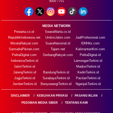
9000 7751
MEDIA NETWORK
Pewarta.co.id
SwaraWarta.co.id
RepublikIndonesia.net
UmkmJatim.com
JadiProfesional.com
WisataRakyat.com
SuaraNasional.id
IDNHits.com
SamudraPikiran.com
Tajam.net
KalimantanKini.com
PelitaDigital.com
GerbangRakyat.com
PelitaDigital.id
IndonesiaTerkini.id
LamonganTerkini.id
JatimTerkini.id
MadiunTerkini.id
JatengTerkini.id
BandungTerkini.id
KediriTerkini.id
JogjaTerkini.id
SurabayaTerkini.id
PacitanTerkini.id
JemberTerkini.id
BanyuwangiTerkini.id
NganjukTerkini.id
DISCLAIMER
KEBIJAKAN PRIVASI
PASANG IKLAN
PEDOMAN MEDIA SIBER
TENTANG KAMI