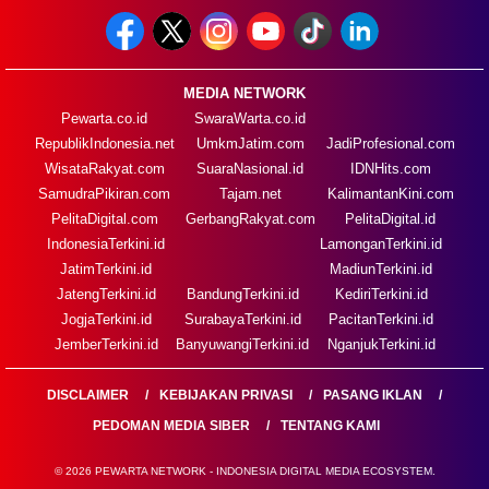
MEDIA NETWORK
Pewarta.co.id
SwaraWarta.co.id
RepublikIndonesia.net
UmkmJatim.com
JadiProfesional.com
WisataRakyat.com
SuaraNasional.id
IDNHits.com
SamudraPikiran.com
Tajam.net
KalimantanKini.com
PelitaDigital.com
GerbangRakyat.com
PelitaDigital.id
IndonesiaTerkini.id
LamonganTerkini.id
JatimTerkini.id
MadiunTerkini.id
JatengTerkini.id
BandungTerkini.id
KediriTerkini.id
JogjaTerkini.id
SurabayaTerkini.id
PacitanTerkini.id
JemberTerkini.id
BanyuwangiTerkini.id
NganjukTerkini.id
DISCLAIMER
KEBIJAKAN PRIVASI
PASANG IKLAN
PEDOMAN MEDIA SIBER
TENTANG KAMI
© 2026 PEWARTA NETWORK - INDONESIA DIGITAL MEDIA ECOSYSTEM.