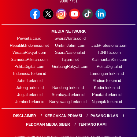
9000 7751
MEDIA NETWORK
Pewarta.co.id
SwaraWarta.co.id
RepublikIndonesia.net
UmkmJatim.com
JadiProfesional.com
WisataRakyat.com
SuaraNasional.id
IDNHits.com
SamudraPikiran.com
Tajam.net
KalimantanKini.com
PelitaDigital.com
GerbangRakyat.com
PelitaDigital.id
IndonesiaTerkini.id
LamonganTerkini.id
JatimTerkini.id
MadiunTerkini.id
JatengTerkini.id
BandungTerkini.id
KediriTerkini.id
JogjaTerkini.id
SurabayaTerkini.id
PacitanTerkini.id
JemberTerkini.id
BanyuwangiTerkini.id
NganjukTerkini.id
DISCLAIMER
KEBIJAKAN PRIVASI
PASANG IKLAN
PEDOMAN MEDIA SIBER
TENTANG KAMI