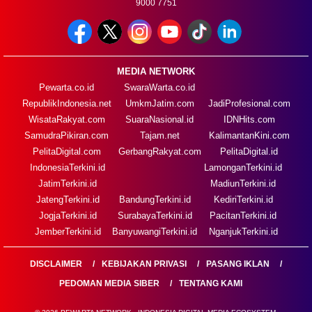
9000 7751
MEDIA NETWORK
Pewarta.co.id
SwaraWarta.co.id
RepublikIndonesia.net
UmkmJatim.com
JadiProfesional.com
WisataRakyat.com
SuaraNasional.id
IDNHits.com
SamudraPikiran.com
Tajam.net
KalimantanKini.com
PelitaDigital.com
GerbangRakyat.com
PelitaDigital.id
IndonesiaTerkini.id
LamonganTerkini.id
JatimTerkini.id
MadiunTerkini.id
JatengTerkini.id
BandungTerkini.id
KediriTerkini.id
JogjaTerkini.id
SurabayaTerkini.id
PacitanTerkini.id
JemberTerkini.id
BanyuwangiTerkini.id
NganjukTerkini.id
DISCLAIMER
KEBIJAKAN PRIVASI
PASANG IKLAN
PEDOMAN MEDIA SIBER
TENTANG KAMI