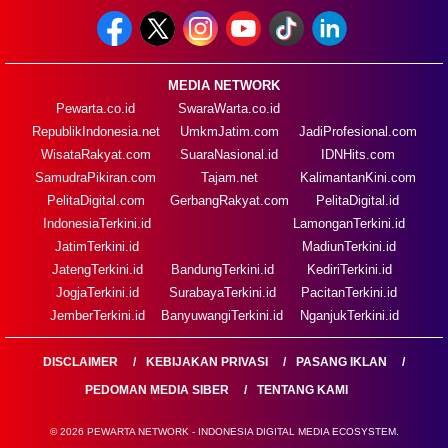
MEDIA NETWORK
Pewarta.co.id
SwaraWarta.co.id
RepublikIndonesia.net
UmkmJatim.com
JadiProfesional.com
WisataRakyat.com
SuaraNasional.id
IDNHits.com
SamudraPikiran.com
Tajam.net
KalimantanKini.com
PelitaDigital.com
GerbangRakyat.com
PelitaDigital.id
IndonesiaTerkini.id
LamonganTerkini.id
JatimTerkini.id
MadiunTerkini.id
JatengTerkini.id
BandungTerkini.id
KediriTerkini.id
JogjaTerkini.id
SurabayaTerkini.id
PacitanTerkini.id
JemberTerkini.id
BanyuwangiTerkini.id
NganjukTerkini.id
DISCLAIMER
KEBIJAKAN PRIVASI
PASANG IKLAN
PEDOMAN MEDIA SIBER
TENTANG KAMI
© 2026 PEWARTA NETWORK - INDONESIA DIGITAL MEDIA ECOSYSTEM.