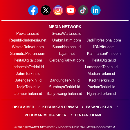
MEDIA NETWORK
Pewarta.co.id
SwaraWarta.co.id
RepublikIndonesia.net
UmkmJatim.com
JadiProfesional.com
WisataRakyat.com
SuaraNasional.id
IDNHits.com
SamudraPikiran.com
Tajam.net
KalimantanKini.com
PelitaDigital.com
GerbangRakyat.com
PelitaDigital.id
IndonesiaTerkini.id
LamonganTerkini.id
JatimTerkini.id
MadiunTerkini.id
JatengTerkini.id
BandungTerkini.id
KediriTerkini.id
JogjaTerkini.id
SurabayaTerkini.id
PacitanTerkini.id
JemberTerkini.id
BanyuwangiTerkini.id
NganjukTerkini.id
DISCLAIMER
KEBIJAKAN PRIVASI
PASANG IKLAN
PEDOMAN MEDIA SIBER
TENTANG KAMI
© 2026 PEWARTA NETWORK - INDONESIA DIGITAL MEDIA ECOSYSTEM.