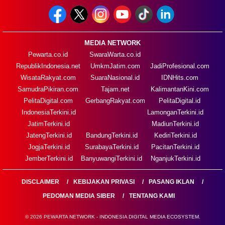
MEDIA NETWORK
Pewarta.co.id
SwaraWarta.co.id
RepublikIndonesia.net
UmkmJatim.com
JadiProfesional.com
WisataRakyat.com
SuaraNasional.id
IDNHits.com
SamudraPikiran.com
Tajam.net
KalimantanKini.com
PelitaDigital.com
GerbangRakyat.com
PelitaDigital.id
IndonesiaTerkini.id
LamonganTerkini.id
JatimTerkini.id
MadiunTerkini.id
JatengTerkini.id
BandungTerkini.id
KediriTerkini.id
JogjaTerkini.id
SurabayaTerkini.id
PacitanTerkini.id
JemberTerkini.id
BanyuwangiTerkini.id
NganjukTerkini.id
DISCLAIMER
KEBIJAKAN PRIVASI
PASANG IKLAN
PEDOMAN MEDIA SIBER
TENTANG KAMI
© 2026 PEWARTA NETWORK - INDONESIA DIGITAL MEDIA ECOSYSTEM.