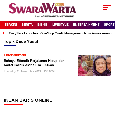
TERKINI
BERITA
BISNIS
LIFESTYLE
ENTERTAINMENT
SPORT
EasySkor Launches: One-Stop Credit Management from Assessment to R
Topik
Dede Yusuf
Entertainment
Rahayu Effendi: Perjalanan Hidup dan
Karier Ikonik Aktris Era 1960-an
Thursday, 28 November 2024 - 19:36 WIB
IKLAN BARIS ONLINE