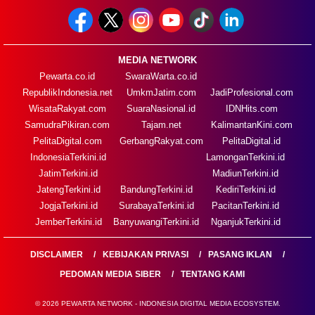
MEDIA NETWORK
Pewarta.co.id
SwaraWarta.co.id
RepublikIndonesia.net
UmkmJatim.com
JadiProfesional.com
WisataRakyat.com
SuaraNasional.id
IDNHits.com
SamudraPikiran.com
Tajam.net
KalimantanKini.com
PelitaDigital.com
GerbangRakyat.com
PelitaDigital.id
IndonesiaTerkini.id
LamonganTerkini.id
JatimTerkini.id
MadiunTerkini.id
JatengTerkini.id
BandungTerkini.id
KediriTerkini.id
JogjaTerkini.id
SurabayaTerkini.id
PacitanTerkini.id
JemberTerkini.id
BanyuwangiTerkini.id
NganjukTerkini.id
DISCLAIMER
KEBIJAKAN PRIVASI
PASANG IKLAN
PEDOMAN MEDIA SIBER
TENTANG KAMI
© 2026 PEWARTA NETWORK - INDONESIA DIGITAL MEDIA ECOSYSTEM.