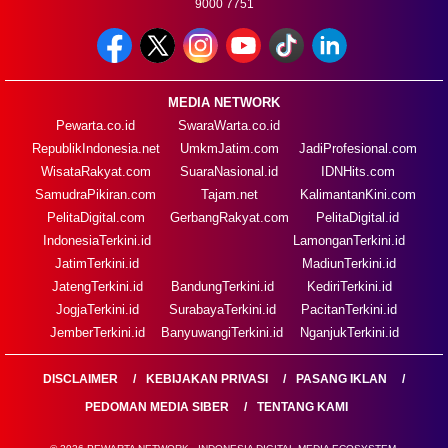
9000 7751
MEDIA NETWORK
Pewarta.co.id
SwaraWarta.co.id
RepublikIndonesia.net
UmkmJatim.com
JadiProfesional.com
WisataRakyat.com
SuaraNasional.id
IDNHits.com
SamudraPikiran.com
Tajam.net
KalimantanKini.com
PelitaDigital.com
GerbangRakyat.com
PelitaDigital.id
IndonesiaTerkini.id
LamonganTerkini.id
JatimTerkini.id
MadiunTerkini.id
JatengTerkini.id
BandungTerkini.id
KediriTerkini.id
JogjaTerkini.id
SurabayaTerkini.id
PacitanTerkini.id
JemberTerkini.id
BanyuwangiTerkini.id
NganjukTerkini.id
DISCLAIMER
KEBIJAKAN PRIVASI
PASANG IKLAN
PEDOMAN MEDIA SIBER
TENTANG KAMI