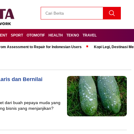
MENT
SPORT
OTOMOTIF
HEALTH
TEKNO
TRAVEL
om Assessment to Repair for Indonesian Users
Kopi Legi, Destinasi 
ris dan Bernilai
ket dari buah pepaya muda yang
ang bisnis yang menjanjikan?