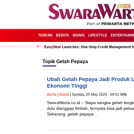
TERKINI
BERITA
BISNIS
LIFESTYLE
ENTERTAIN
EasySkor Launches: One-Stop Credit Management fr
Topik
Getah Pepaya
Ubah Getah Pepaya Jadi Produk La
Ekonomi Tinggi
Berita
|
Bisnis
| Sunday, 25 May 2025 - 09:51 WIB
SwaraWarta.co.id – Siapa sangka getah leng
dulu dianggap limbah, ternyata bisa jadi pelu
Sekarang, getah pepaya…