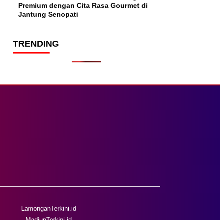
Premium dengan Cita Rasa Gourmet di
Jantung Senopati
TRENDING
LamonganTerkini.id
MadiunTerkini.id