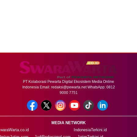
PT Kolaborasi Pewarta Digital Ekosistem Media Online
Indonesia Email:
redaksi@pewarta.net
WhatsApp: 0812
9000 7751
MEDIA NETWORK
waraWarta.co.id
IndonesiaTerkini.id
UmkmJatim.com
JadiProfesional.com
JatimTerkini.id