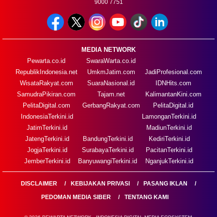
9000 7751
MEDIA NETWORK
Pewarta.co.id
SwaraWarta.co.id
RepublikIndonesia.net
UmkmJatim.com
JadiProfesional.com
WisataRakyat.com
SuaraNasional.id
IDNHits.com
SamudraPikiran.com
Tajam.net
KalimantanKini.com
PelitaDigital.com
GerbangRakyat.com
PelitaDigital.id
IndonesiaTerkini.id
LamonganTerkini.id
JatimTerkini.id
MadiunTerkini.id
JatengTerkini.id
BandungTerkini.id
KediriTerkini.id
JogjaTerkini.id
SurabayaTerkini.id
PacitanTerkini.id
JemberTerkini.id
BanyuwangiTerkini.id
NganjukTerkini.id
DISCLAIMER
KEBIJAKAN PRIVASI
PASANG IKLAN
PEDOMAN MEDIA SIBER
TENTANG KAMI