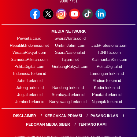
9000 7751
MEDIA NETWORK
Pewarta.co.id
SwaraWarta.co.id
RepublikIndonesia.net
UmkmJatim.com
JadiProfesional.com
WisataRakyat.com
SuaraNasional.id
IDNHits.com
SamudraPikiran.com
Tajam.net
KalimantanKini.com
PelitaDigital.com
GerbangRakyat.com
PelitaDigital.id
IndonesiaTerkini.id
LamonganTerkini.id
JatimTerkini.id
MadiunTerkini.id
JatengTerkini.id
BandungTerkini.id
KediriTerkini.id
JogjaTerkini.id
SurabayaTerkini.id
PacitanTerkini.id
JemberTerkini.id
BanyuwangiTerkini.id
NganjukTerkini.id
DISCLAIMER
KEBIJAKAN PRIVASI
PASANG IKLAN
PEDOMAN MEDIA SIBER
TENTANG KAMI