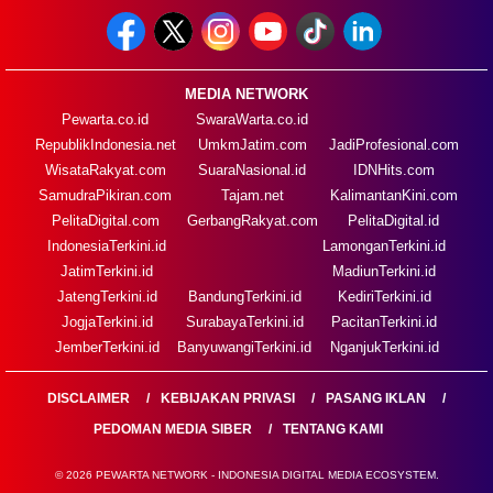
MEDIA NETWORK
Pewarta.co.id
SwaraWarta.co.id
RepublikIndonesia.net
UmkmJatim.com
JadiProfesional.com
WisataRakyat.com
SuaraNasional.id
IDNHits.com
SamudraPikiran.com
Tajam.net
KalimantanKini.com
PelitaDigital.com
GerbangRakyat.com
PelitaDigital.id
IndonesiaTerkini.id
LamonganTerkini.id
JatimTerkini.id
MadiunTerkini.id
JatengTerkini.id
BandungTerkini.id
KediriTerkini.id
JogjaTerkini.id
SurabayaTerkini.id
PacitanTerkini.id
JemberTerkini.id
BanyuwangiTerkini.id
NganjukTerkini.id
DISCLAIMER
KEBIJAKAN PRIVASI
PASANG IKLAN
PEDOMAN MEDIA SIBER
TENTANG KAMI
© 2026 PEWARTA NETWORK - INDONESIA DIGITAL MEDIA ECOSYSTEM.