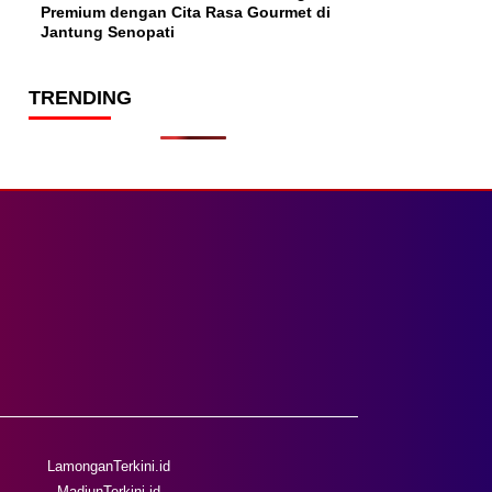
Premium dengan Cita Rasa Gourmet di
Jantung Senopati
TRENDING
LamonganTerkini.id
MadiunTerkini.id