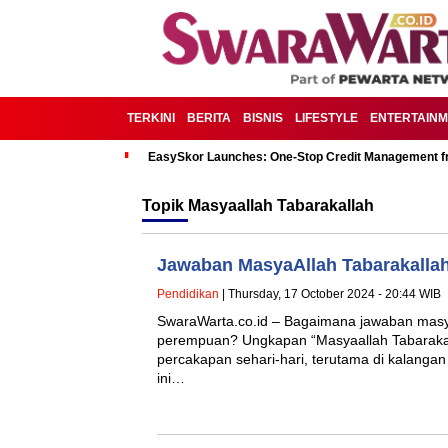
TERKINI
BERITA
BISNIS
LIFESTYLE
ENTERTAIN
EasySkor Launches: One-Stop Credit Management fr
Topik
Masyaallah Tabarakallah
Jawaban MasyaAllah Tabarakalla
Pendidikan
| Thursday, 17 October 2024 - 20:44 WIB
SwaraWarta.co.id – Bagaimana jawaban masya
perempuan? Ungkapan “Masyaallah Tabarakall
percakapan sehari-hari, terutama di kalanga
ini…