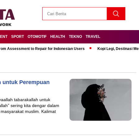
MENT
SPORT
OTOMOTIF
HEALTH
TEKNO
TRAVEL
om Assessment to Repair for Indonesian Users
Kopi Legi, Destinasi 
h untuk Perempuan
allah tabarakallah untuk
ah” sering kita dengar dalam
n masyarakat muslim. Kalimat