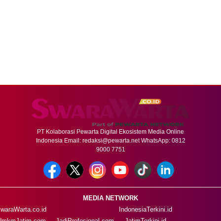
PT Kolaborasi Pewarta Digital Ekosistem Media Online
Indonesia Email:
redaksi@pewarta.net
WhatsApp: 0812
9000 7751
MEDIA NETWORK
waraWarta.co.id
IndonesiaTerkini.id
UmkmJatim.com
JadiProfesional.com
JatimTerkini.id