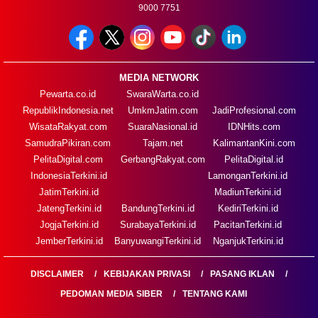
9000 7751
MEDIA NETWORK
Pewarta.co.id
SwaraWarta.co.id
RepublikIndonesia.net
UmkmJatim.com
JadiProfesional.com
WisataRakyat.com
SuaraNasional.id
IDNHits.com
SamudraPikiran.com
Tajam.net
KalimantanKini.com
PelitaDigital.com
GerbangRakyat.com
PelitaDigital.id
IndonesiaTerkini.id
LamonganTerkini.id
JatimTerkini.id
MadiunTerkini.id
JatengTerkini.id
BandungTerkini.id
KediriTerkini.id
JogjaTerkini.id
SurabayaTerkini.id
PacitanTerkini.id
JemberTerkini.id
BanyuwangiTerkini.id
NganjukTerkini.id
DISCLAIMER
KEBIJAKAN PRIVASI
PASANG IKLAN
PEDOMAN MEDIA SIBER
TENTANG KAMI