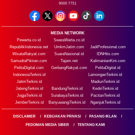
9000 7751
MEDIA NETWORK
Pewarta.co.id
SwaraWarta.co.id
RepublikIndonesia.net
UmkmJatim.com
JadiProfesional.com
WisataRakyat.com
SuaraNasional.id
IDNHits.com
SamudraPikiran.com
Tajam.net
KalimantanKini.com
PelitaDigital.com
GerbangRakyat.com
PelitaDigital.id
IndonesiaTerkini.id
LamonganTerkini.id
JatimTerkini.id
MadiunTerkini.id
JatengTerkini.id
BandungTerkini.id
KediriTerkini.id
JogjaTerkini.id
SurabayaTerkini.id
PacitanTerkini.id
JemberTerkini.id
BanyuwangiTerkini.id
NganjukTerkini.id
DISCLAIMER
KEBIJAKAN PRIVASI
PASANG IKLAN
PEDOMAN MEDIA SIBER
TENTANG KAMI