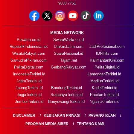
9000 7751
MEDIA NETWORK
Pewarta.co.id
SwaraWarta.co.id
RepublikIndonesia.net
UmkmJatim.com
JadiProfesional.com
WisataRakyat.com
SuaraNasional.id
IDNHits.com
SamudraPikiran.com
Tajam.net
KalimantanKini.com
PelitaDigital.com
GerbangRakyat.com
PelitaDigital.id
IndonesiaTerkini.id
LamonganTerkini.id
JatimTerkini.id
MadiunTerkini.id
JatengTerkini.id
BandungTerkini.id
KediriTerkini.id
JogjaTerkini.id
SurabayaTerkini.id
PacitanTerkini.id
JemberTerkini.id
BanyuwangiTerkini.id
NganjukTerkini.id
DISCLAIMER
KEBIJAKAN PRIVASI
PASANG IKLAN
PEDOMAN MEDIA SIBER
TENTANG KAMI