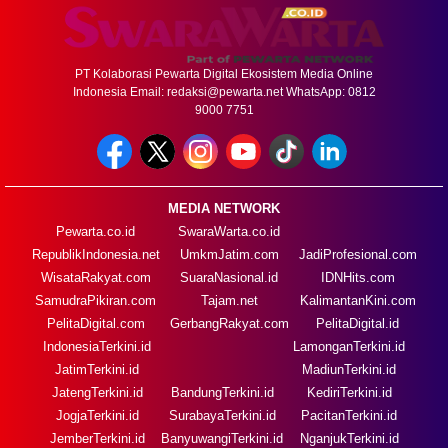
PT Kolaborasi Pewarta Digital Ekosistem Media Online
Indonesia Email:
redaksi@pewarta.net
WhatsApp: 0812
9000 7751
MEDIA NETWORK
Pewarta.co.id
SwaraWarta.co.id
RepublikIndonesia.net
UmkmJatim.com
JadiProfesional.com
WisataRakyat.com
SuaraNasional.id
IDNHits.com
SamudraPikiran.com
Tajam.net
KalimantanKini.com
PelitaDigital.com
GerbangRakyat.com
PelitaDigital.id
IndonesiaTerkini.id
LamonganTerkini.id
JatimTerkini.id
MadiunTerkini.id
JatengTerkini.id
BandungTerkini.id
KediriTerkini.id
JogjaTerkini.id
SurabayaTerkini.id
PacitanTerkini.id
JemberTerkini.id
BanyuwangiTerkini.id
NganjukTerkini.id