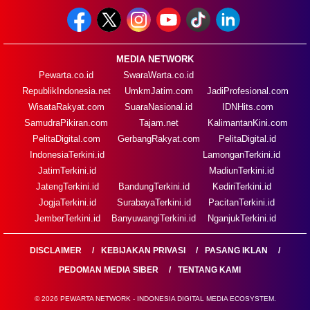
MEDIA NETWORK
Pewarta.co.id
SwaraWarta.co.id
RepublikIndonesia.net
UmkmJatim.com
JadiProfesional.com
WisataRakyat.com
SuaraNasional.id
IDNHits.com
SamudraPikiran.com
Tajam.net
KalimantanKini.com
PelitaDigital.com
GerbangRakyat.com
PelitaDigital.id
IndonesiaTerkini.id
LamonganTerkini.id
JatimTerkini.id
MadiunTerkini.id
JatengTerkini.id
BandungTerkini.id
KediriTerkini.id
JogjaTerkini.id
SurabayaTerkini.id
PacitanTerkini.id
JemberTerkini.id
BanyuwangiTerkini.id
NganjukTerkini.id
DISCLAIMER
KEBIJAKAN PRIVASI
PASANG IKLAN
PEDOMAN MEDIA SIBER
TENTANG KAMI
© 2026 PEWARTA NETWORK - INDONESIA DIGITAL MEDIA ECOSYSTEM.