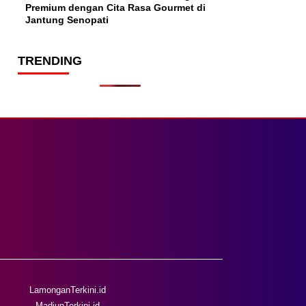
Premium dengan Cita Rasa Gourmet di
Jantung Senopati
TRENDING
LamonganTerkini.id
MadiunTerkini.id