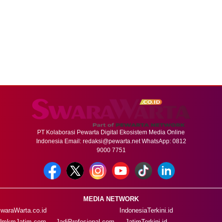
PT Kolaborasi Pewarta Digital Ekosistem Media Online
Indonesia Email:
redaksi@pewarta.net
WhatsApp: 0812
9000 7751
MEDIA NETWORK
waraWarta.co.id
IndonesiaTerkini.id
UmkmJatim.com
JadiProfesional.com
JatimTerkini.id