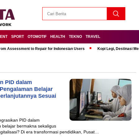
MENT
SPORT
OTOMOTIF
HEALTH
TEKNO
TRAVEL
om Assessment to Repair for Indonesian Users
Kopi Legi, Destinasi 
n PID dalam
 Pengalaman Belajar
erlanjutannya Sesuai
egrasikan PID dalam
 belajar bermakna sekaligus
gitalisasi? Di era transformasi pendidikan, Pusat…