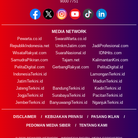
9000 7751
MEDIA NETWORK
Pewarta.co.id
SwaraWarta.co.id
RepublikIndonesia.net
UmkmJatim.com
JadiProfesional.com
WisataRakyat.com
SuaraNasional.id
IDNHits.com
SamudraPikiran.com
Tajam.net
KalimantanKini.com
PelitaDigital.com
GerbangRakyat.com
PelitaDigital.id
IndonesiaTerkini.id
LamonganTerkini.id
JatimTerkini.id
MadiunTerkini.id
JatengTerkini.id
BandungTerkini.id
KediriTerkini.id
JogjaTerkini.id
SurabayaTerkini.id
PacitanTerkini.id
JemberTerkini.id
BanyuwangiTerkini.id
NganjukTerkini.id
DISCLAIMER
KEBIJAKAN PRIVASI
PASANG IKLAN
PEDOMAN MEDIA SIBER
TENTANG KAMI