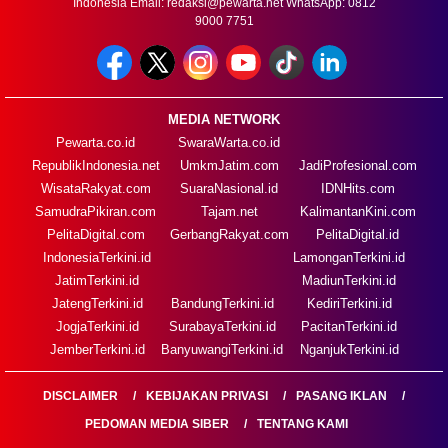
Indonesia Email:
redaksi@pewarta.net
WhatsApp: 0812
9000 7751
MEDIA NETWORK
Pewarta.co.id
SwaraWarta.co.id
RepublikIndonesia.net
UmkmJatim.com
JadiProfesional.com
WisataRakyat.com
SuaraNasional.id
IDNHits.com
SamudraPikiran.com
Tajam.net
KalimantanKini.com
PelitaDigital.com
GerbangRakyat.com
PelitaDigital.id
IndonesiaTerkini.id
LamonganTerkini.id
JatimTerkini.id
MadiunTerkini.id
JatengTerkini.id
BandungTerkini.id
KediriTerkini.id
JogjaTerkini.id
SurabayaTerkini.id
PacitanTerkini.id
JemberTerkini.id
BanyuwangiTerkini.id
NganjukTerkini.id
DISCLAIMER
KEBIJAKAN PRIVASI
PASANG IKLAN
PEDOMAN MEDIA SIBER
TENTANG KAMI