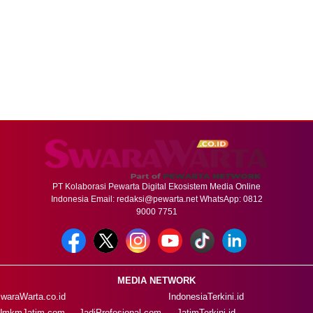
PT Kolaborasi Pewarta Digital Ekosistem Media Online
Indonesia Email:
redaksi@pewarta.net
WhatsApp: 0812
9000 7751
MEDIA NETWORK
waraWarta.co.id
IndonesiaTerkini.id
UmkmJatim.com
JadiProfesional.com
JatimTerkini.id