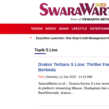
TERKINI
BERITA
BISNIS
LIFESTYLE
ENTERTAIN
EasySkor Launches: One-Stop Credit Management fr
Topik
S Line
Drakor Terbaru S Line: Thriller F
Berbeda
Film
| Saturday, 12 July 2025 - 14:19 WIB
SwaraWarta.co.id – Drama Korea S Line resmi 
di platform streaming Wavve. Diadaptasi dari 
Bee/Kkomabi, drama…