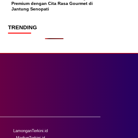
Premium dengan Cita Rasa Gourmet di
Jantung Senopati
TRENDING
LamonganTerkini.id
MadiunTerkini.id