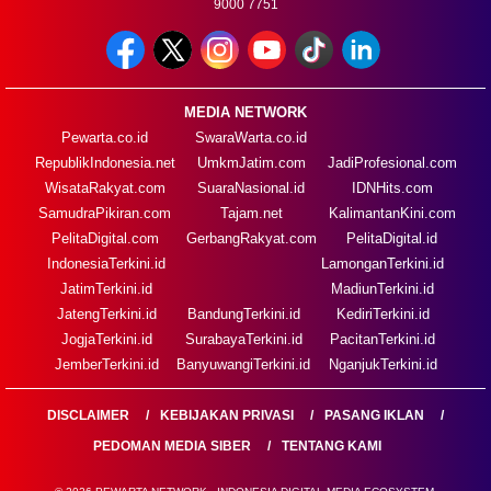
9000 7751
MEDIA NETWORK
Pewarta.co.id
SwaraWarta.co.id
RepublikIndonesia.net
UmkmJatim.com
JadiProfesional.com
WisataRakyat.com
SuaraNasional.id
IDNHits.com
SamudraPikiran.com
Tajam.net
KalimantanKini.com
PelitaDigital.com
GerbangRakyat.com
PelitaDigital.id
IndonesiaTerkini.id
LamonganTerkini.id
JatimTerkini.id
MadiunTerkini.id
JatengTerkini.id
BandungTerkini.id
KediriTerkini.id
JogjaTerkini.id
SurabayaTerkini.id
PacitanTerkini.id
JemberTerkini.id
BanyuwangiTerkini.id
NganjukTerkini.id
DISCLAIMER
KEBIJAKAN PRIVASI
PASANG IKLAN
PEDOMAN MEDIA SIBER
TENTANG KAMI