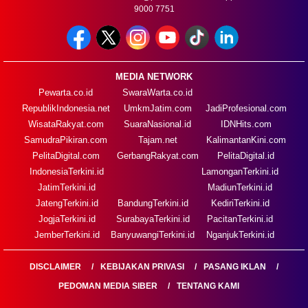
9000 7751
MEDIA NETWORK
Pewarta.co.id
SwaraWarta.co.id
RepublikIndonesia.net
UmkmJatim.com
JadiProfesional.com
WisataRakyat.com
SuaraNasional.id
IDNHits.com
SamudraPikiran.com
Tajam.net
KalimantanKini.com
PelitaDigital.com
GerbangRakyat.com
PelitaDigital.id
IndonesiaTerkini.id
LamonganTerkini.id
JatimTerkini.id
MadiunTerkini.id
JatengTerkini.id
BandungTerkini.id
KediriTerkini.id
JogjaTerkini.id
SurabayaTerkini.id
PacitanTerkini.id
JemberTerkini.id
BanyuwangiTerkini.id
NganjukTerkini.id
DISCLAIMER
KEBIJAKAN PRIVASI
PASANG IKLAN
PEDOMAN MEDIA SIBER
TENTANG KAMI