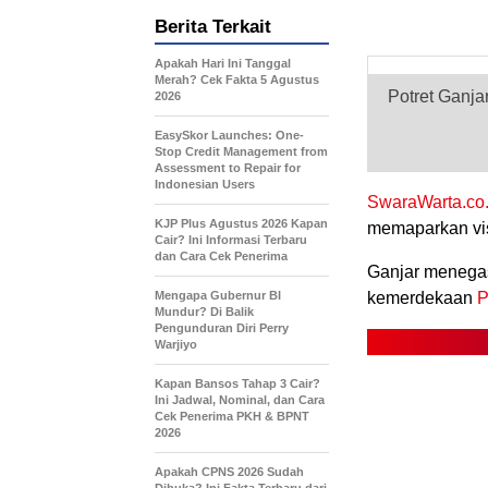
Berita Terkait
Apakah Hari Ini Tanggal
Merah? Cek Fakta 5 Agustus
Potret Ganja
2026
EasySkor Launches: One-
Stop Credit Management from
Assessment to Repair for
Indonesian Users
SwaraWarta.co.
KJP Plus Agustus 2026 Kapan
memaparkan vis
Cair? Ini Informasi Terbaru
dan Cara Cek Penerima
.
Ganjar menega
Mengapa Gubernur BI
kemerdekaan
P
Mundur? Di Balik
Pengunduran Diri Perry
Warjiyo
Kapan Bansos Tahap 3 Cair?
Ini Jadwal, Nominal, dan Cara
Cek Penerima PKH & BPNT
2026
Apakah CPNS 2026 Sudah