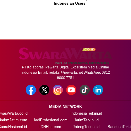
Indonesian Users
PT Kolaborasi Pewarta Digital Ekosistem Media Online
Indonesia Email:
redaksi@pewarta.net
WhatsApp: 0812
9000 7751
MEDIA NETWORK
waraWarta.co.id
IndonesiaTerkini.id
UmkmJatim.com
JadiProfesional.com
JatimTerkini.id
SuaraNasional.id
IDNHits.com
JatengTerkini.id
BandungTerkin