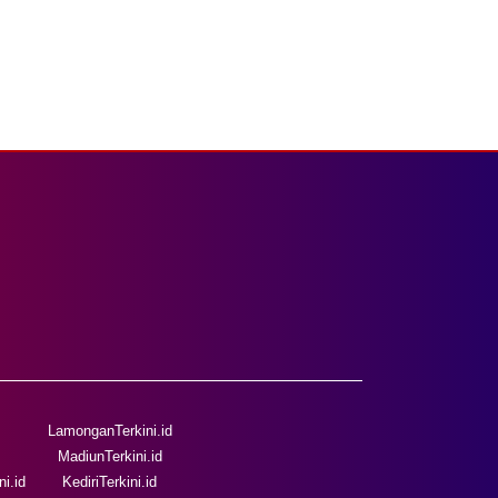
LamonganTerkini.id
MadiunTerkini.id
i.id
KediriTerkini.id