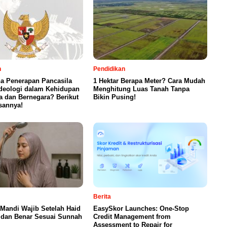
n
Pendidikan
a Penerapan Pancasila
1 Hektar Berapa Meter? Cara Mudah
Ideologi dalam Kehidupan
Menghitung Luas Tanah Tanpa
 dan Bernegara? Berikut
Bikin Pusing!
annya!
Berita
 Mandi Wajib Setelah Haid
EasySkor Launches: One-Stop
 dan Benar Sesuai Sunnah
Credit Management from
Assessment to Repair for