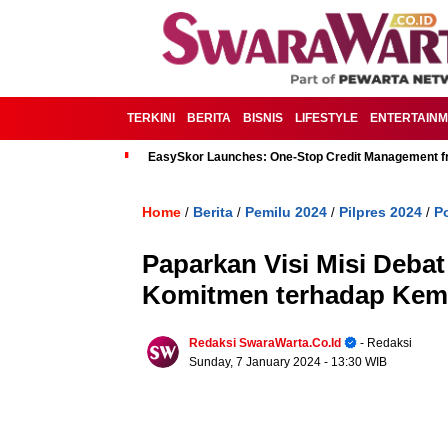
TERKINI
BERITA
BISNIS
LIFESTYLE
ENTERTAIN
EasySkor Launches: One-Stop Credit Management fr
Home
Berita
Pemilu 2024
Pilpres 2024
Po
/
/
/
/
Paparkan Visi Misi Debat
Komitmen terhadap Keme
Redaksi SwaraWarta.co.id
- Redaksi
Sunday, 7 January 2024
- 13:30 WIB