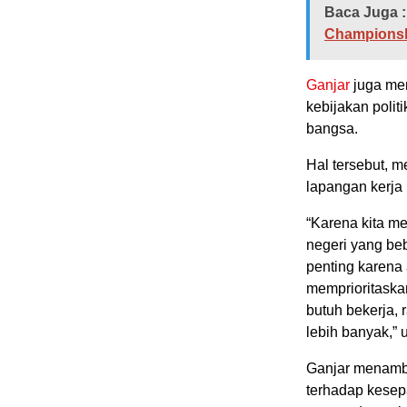
Baca Juga :
Championshi
Ganjar
juga men
kebijakan poli
bangsa.
Hal tersebut, 
lapangan kerja 
“Karena kita mes
negeri yang beb
penting karena 
memprioritaskan
butuh bekerja, 
lebih banyak,” 
Ganjar menamb
terhadap kesep