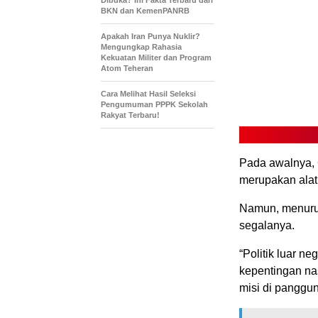
Dibuka? Ini Fakta Terbaru dari
BKN dan KemenPANRB
Apakah Iran Punya Nuklir?
Mengungkap Rahasia
Kekuatan Militer dan Program
Atom Teheran
Cara Melihat Hasil Seleksi
Pengumuman PPPK Sekolah
Rakyat Terbaru!
Pada awalnya, 
merupakan alat
Namun, menurut
segalanya.
“Politik luar ne
kepentingan na
misi di panggun