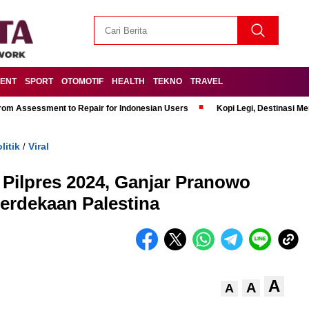
MENT
SPORT
OTOMOTIF
HEALTH
TEKNO
TRAVEL
om Assessment to Repair for Indonesian Users
Kopi Legi, Destinasi 
litik
Viral
/
 Pilpres 2024, Ganjar Pranowo
rdekaan Palestina
A
A
A