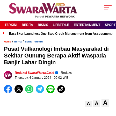
TERKINI
BERITA
BISNIS
LIFESTYLE
ENTERTAINMENT
SPORT
EasySkor Launches: One-Stop Credit Management from Assessment to R
/
/
Home
Berita
Berita Terbaru
Pusat Vulkanologi Imbau Masyarakat di
Sekitar Gunung Berapa Aktif Waspada
Banjir Lahar Dingin
Redaksi SwaraWarta.co.id
- Redaksi
Thursday, 4 January 2024
- 09:02 WIB
A
A
A