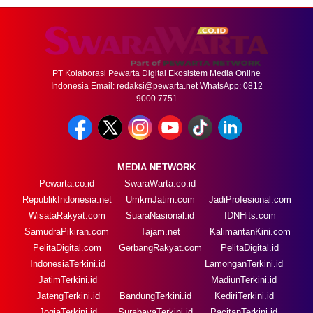
PT Kolaborasi Pewarta Digital Ekosistem Media Online
Indonesia Email:
redaksi@pewarta.net
WhatsApp: 0812
9000 7751
MEDIA NETWORK
Pewarta.co.id
SwaraWarta.co.id
RepublikIndonesia.net
UmkmJatim.com
JadiProfesional.com
WisataRakyat.com
SuaraNasional.id
IDNHits.com
SamudraPikiran.com
Tajam.net
KalimantanKini.com
PelitaDigital.com
GerbangRakyat.com
PelitaDigital.id
IndonesiaTerkini.id
LamonganTerkini.id
JatimTerkini.id
MadiunTerkini.id
JatengTerkini.id
BandungTerkini.id
KediriTerkini.id
JogjaTerkini.id
SurabayaTerkini.id
PacitanTerkini.id