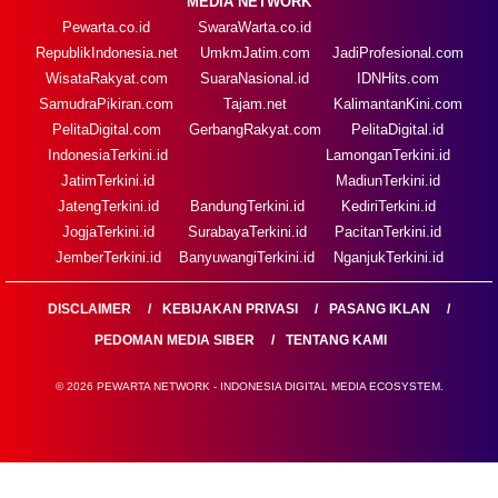
MEDIA NETWORK
Pewarta.co.id
SwaraWarta.co.id
RepublikIndonesia.net
UmkmJatim.com
JadiProfesional.com
WisataRakyat.com
SuaraNasional.id
IDNHits.com
SamudraPikiran.com
Tajam.net
KalimantanKini.com
PelitaDigital.com
GerbangRakyat.com
PelitaDigital.id
IndonesiaTerkini.id
LamonganTerkini.id
JatimTerkini.id
MadiunTerkini.id
JatengTerkini.id
BandungTerkini.id
KediriTerkini.id
JogjaTerkini.id
SurabayaTerkini.id
PacitanTerkini.id
JemberTerkini.id
BanyuwangiTerkini.id
NganjukTerkini.id
DISCLAIMER
KEBIJAKAN PRIVASI
PASANG IKLAN
PEDOMAN MEDIA SIBER
TENTANG KAMI
© 2026 PEWARTA NETWORK - INDONESIA DIGITAL MEDIA ECOSYSTEM.