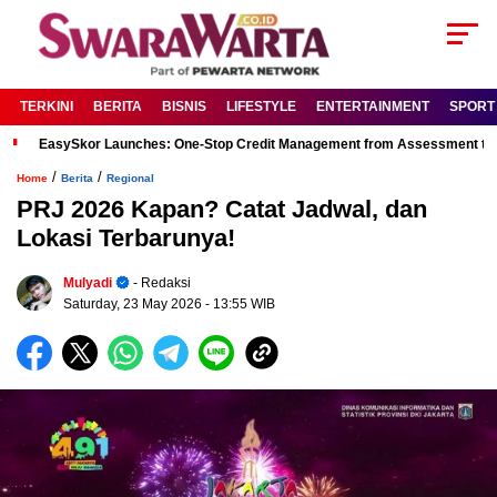
TERKINI
BERITA
BISNIS
LIFESTYLE
ENTERTAINMENT
SPORT
EasySkor Launches: One-Stop Credit Management from Assessment to R
/
/
Home
Berita
Regional
PRJ 2026 Kapan? Catat Jadwal, dan
Lokasi Terbarunya!
Mulyadi
- Redaksi
Saturday, 23 May 2026
- 13:55 WIB