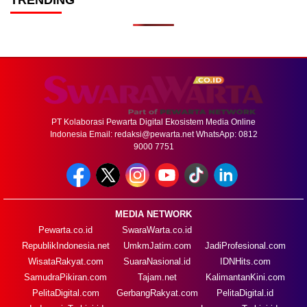
TRENDING
PT Kolaborasi Pewarta Digital Ekosistem Media Online
Indonesia Email:
redaksi@pewarta.net
WhatsApp: 0812
9000 7751
MEDIA NETWORK
Pewarta.co.id
SwaraWarta.co.id
RepublikIndonesia.net
UmkmJatim.com
JadiProfesional.com
WisataRakyat.com
SuaraNasional.id
IDNHits.com
SamudraPikiran.com
Tajam.net
KalimantanKini.com
PelitaDigital.com
GerbangRakyat.com
PelitaDigital.id