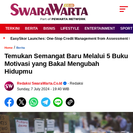
TERKINI
BERITA
BISNIS
LIFESTYLE
ENTERTAINMENT
SPORT
EasySkor Launches: One-Stop Credit Management from Assessment to R
/
Home
Berita
Temukan Semangat Baru Melalui 5 Buku
Motivasi yang Bakal Mengubah
Hidupmu
Redaksi SwaraWarta.co.id
- Redaksi
Sunday, 7 July 2024
- 19:40 WIB