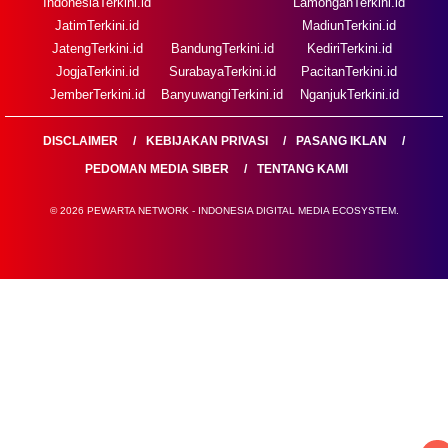
IndonesiaTerkini.id
LamonganTerkini.id
JatimTerkini.id
MadiunTerkini.id
JatengTerkini.id
BandungTerkini.id
KediriTerkini.id
JogjaTerkini.id
SurabayaTerkini.id
PacitanTerkini.id
JemberTerkini.id
BanyuwangiTerkini.id
NganjukTerkini.id
DISCLAIMER
KEBIJAKAN PRIVASI
PASANG IKLAN
PEDOMAN MEDIA SIBER
TENTANG KAMI
© 2026 PEWARTA NETWORK - INDONESIA DIGITAL MEDIA ECOSYSTEM.