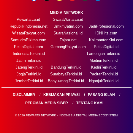
MEDIA NETWORK
Pewarta.co.id
SwaraWarta.co.id
RepublikIndonesia.net
UmkmJatim.com
JadiProfesional.com
WisataRakyat.com
SuaraNasional.id
IDNHits.com
SamudraPikiran.com
Tajam.net
KalimantanKini.com
PelitaDigital.com
GerbangRakyat.com
PelitaDigital.id
IndonesiaTerkini.id
LamonganTerkini.id
JatimTerkini.id
MadiunTerkini.id
JatengTerkini.id
BandungTerkini.id
KediriTerkini.id
JogjaTerkini.id
SurabayaTerkini.id
PacitanTerkini.id
JemberTerkini.id
BanyuwangiTerkini.id
NganjukTerkini.id
DISCLAIMER
KEBIJAKAN PRIVASI
PASANG IKLAN
PEDOMAN MEDIA SIBER
TENTANG KAMI
© 2026 PEWARTA NETWORK - INDONESIA DIGITAL MEDIA ECOSYSTEM.