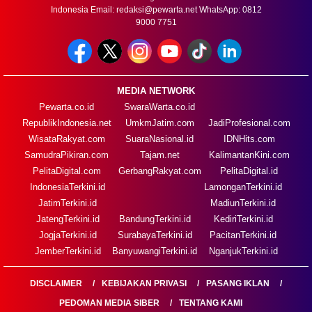
Indonesia Email:
redaksi@pewarta.net
WhatsApp: 0812
9000 7751
MEDIA NETWORK
Pewarta.co.id
SwaraWarta.co.id
RepublikIndonesia.net
UmkmJatim.com
JadiProfesional.com
WisataRakyat.com
SuaraNasional.id
IDNHits.com
SamudraPikiran.com
Tajam.net
KalimantanKini.com
PelitaDigital.com
GerbangRakyat.com
PelitaDigital.id
IndonesiaTerkini.id
LamonganTerkini.id
JatimTerkini.id
MadiunTerkini.id
JatengTerkini.id
BandungTerkini.id
KediriTerkini.id
JogjaTerkini.id
SurabayaTerkini.id
PacitanTerkini.id
JemberTerkini.id
BanyuwangiTerkini.id
NganjukTerkini.id
DISCLAIMER
KEBIJAKAN PRIVASI
PASANG IKLAN
PEDOMAN MEDIA SIBER
TENTANG KAMI