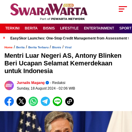
TERKINI
BERITA
BISNIS
LIFESTYLE
ENTERTAINMENT
SPORT
EasySkor Launches: One-Stop Credit Management from Assessment to R
/
/
/
/
Home
Berita
Berita Terbaru
Bisnis
Viral
Mentri Luar Negeri AS, Antony Blinken
Beri Ucapan Selamat Kemerdekaan
untuk Indonesia
Jurnalis Magang
- Redaksi
Sunday, 18 August 2024
- 02:06 WIB