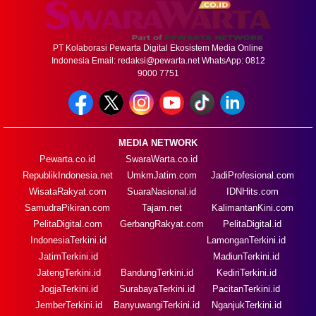
PT Kolaborasi Pewarta Digital Ekosistem Media Online
Indonesia Email:
redaksi@pewarta.net
WhatsApp: 0812
9000 7751
MEDIA NETWORK
Pewarta.co.id
SwaraWarta.co.id
RepublikIndonesia.net
UmkmJatim.com
JadiProfesional.com
WisataRakyat.com
SuaraNasional.id
IDNHits.com
SamudraPikiran.com
Tajam.net
KalimantanKini.com
PelitaDigital.com
GerbangRakyat.com
PelitaDigital.id
IndonesiaTerkini.id
LamonganTerkini.id
JatimTerkini.id
MadiunTerkini.id
JatengTerkini.id
BandungTerkini.id
KediriTerkini.id
JogjaTerkini.id
SurabayaTerkini.id
PacitanTerkini.id
JemberTerkini.id
BanyuwangiTerkini.id
NganjukTerkini.id