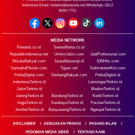
Indonesia Email:
redaksi@pewarta.net
WhatsApp: 0812
9000 7751
MEDIA NETWORK
Pewarta.co.id
SwaraWarta.co.id
RepublikIndonesia.net
UmkmJatim.com
JadiProfesional.com
WisataRakyat.com
SuaraNasional.id
IDNHits.com
SamudraPikiran.com
Tajam.net
KalimantanKini.com
PelitaDigital.com
GerbangRakyat.com
PelitaDigital.id
IndonesiaTerkini.id
LamonganTerkini.id
JatimTerkini.id
MadiunTerkini.id
JatengTerkini.id
BandungTerkini.id
KediriTerkini.id
JogjaTerkini.id
SurabayaTerkini.id
PacitanTerkini.id
JemberTerkini.id
BanyuwangiTerkini.id
NganjukTerkini.id
DISCLAIMER
KEBIJAKAN PRIVASI
PASANG IKLAN
PEDOMAN MEDIA SIBER
TENTANG KAMI