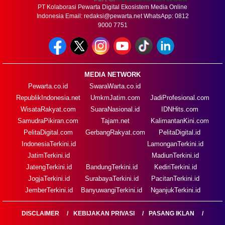
PT Kolaborasi Pewarta Digital Ekosistem Media Online
Indonesia Email:
redaksi@pewarta.net
WhatsApp: 0812
9000 7751
MEDIA NETWORK
Pewarta.co.id
SwaraWarta.co.id
RepublikIndonesia.net
UmkmJatim.com
JadiProfesional.com
WisataRakyat.com
SuaraNasional.id
IDNHits.com
SamudraPikiran.com
Tajam.net
KalimantanKini.com
PelitaDigital.com
GerbangRakyat.com
PelitaDigital.id
IndonesiaTerkini.id
LamonganTerkini.id
JatimTerkini.id
MadiunTerkini.id
JatengTerkini.id
BandungTerkini.id
KediriTerkini.id
JogjaTerkini.id
SurabayaTerkini.id
PacitanTerkini.id
JemberTerkini.id
BanyuwangiTerkini.id
NganjukTerkini.id
DISCLAIMER
KEBIJAKAN PRIVASI
PASANG IKLAN