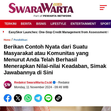
TERKINI
BERITA
BISNIS
LIFESTYLE
ENTERTAINMENT
SPORT
EasySkor Launches: One-Stop Credit Management from Assessment to R
/
Home
Pendidikan
Berikan Contoh Nyata dari Suatu
Masyarakat atau Komunitas yang
Menurut Anda Telah Berhasil
Menerapkan Nilai-nilai Keadaban, Simak
Jawabannya di Sini
Redaksi SwaraWarta.co.id
- Redaksi
Monday, 11 November 2024
- 09:46 WIB