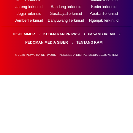
JatengTerkini.id
BandungTerkini.id
KediriTerkini.id
JogjaTerkini.id
SurabayaTerkini.id
PacitanTerkini.id
JemberTerkini.id
BanyuwangiTerkini.id
NganjukTerkini.id
DISCLAIMER
KEBIJAKAN PRIVASI
PASANG IKLAN
PEDOMAN MEDIA SIBER
TENTANG KAMI
© 2026 PEWARTA NETWORK - INDONESIA DIGITAL MEDIA ECOSYSTEM.