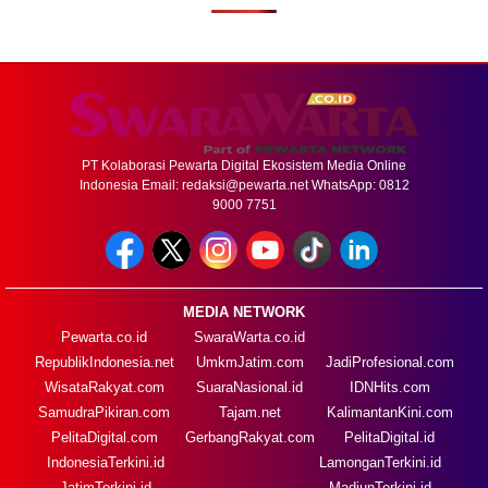
PT Kolaborasi Pewarta Digital Ekosistem Media Online
Indonesia Email:
redaksi@pewarta.net
WhatsApp: 0812
9000 7751
MEDIA NETWORK
Pewarta.co.id
SwaraWarta.co.id
RepublikIndonesia.net
UmkmJatim.com
JadiProfesional.com
WisataRakyat.com
SuaraNasional.id
IDNHits.com
SamudraPikiran.com
Tajam.net
KalimantanKini.com
PelitaDigital.com
GerbangRakyat.com
PelitaDigital.id
IndonesiaTerkini.id
LamonganTerkini.id
JatimTerkini.id
MadiunTerkini.id