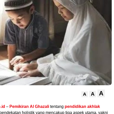
A
A
A
.id
–
Pemikiran
Al Ghazali
tentang
pendidikan akhlak
endekatan holistik yang mencakup tiga aspek utama, yakni