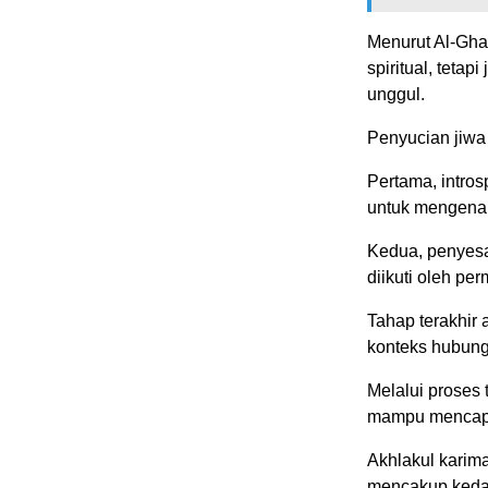
Menurut Al-Ghaz
spiritual, teta
unggul.
Penyucian jiwa 
Pertama, intros
untuk mengenal
Kedua, penyesa
diikuti oleh p
Tahap terakhir 
konteks hubun
Melalui proses 
mampu mencapai
Akhlakul karima
mencakup kedal