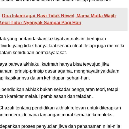
Doa Islami agar Bayi Tidak Rewel, Mama Muda Wajib
 Kecil Tidur Nyenyak Sampai Pagi Hari
ak yang berlandaskan tazkiyat an-nafs ini bertujuan
ividu yang tidak hanya taat secara ritual, tetapi juga memiliki
 dalam kehidupan bermasyarakat.
caya bahwa akhlakul karimah hanya bisa terwujud jika
hami prinsip-prinsip dasar agama, menghayatinya dalam
aplikasikannya dalam kehidupan sehari-hari.
, pendidikan akhlak bukan sekadar pengajaran teori, tetapi
an karakter melalui pembiasaan dan teladan.
hazali tentang pendidikan akhlak relevan untuk diterapkan
n modern, di mana tantangan moral semakin kompleks.
pankan proses penyucian jiwa dan penanaman nilai-nilai