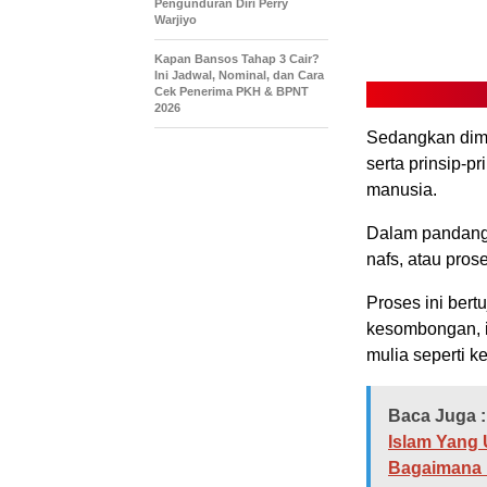
Pengunduran Diri Perry
Warjiyo
Kapan Bansos Tahap 3 Cair?
Ini Jadwal, Nominal, dan Cara
Cek Penerima PKH & BPNT
2026
Sedangkan dim
serta prinsip-p
manusia.
Dalam pandangan
nafs, atau pros
Proses ini bertu
kesombongan, ir
mulia seperti k
Baca Juga :
Islam Yang 
Bagaimana 