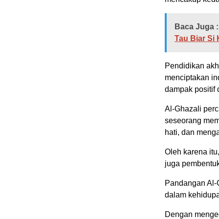
Baca Juga :
Tau Biar Si
Pendidikan akhl
menciptakan ind
dampak positif
Al-Ghazali per
seseorang mema
hati, dan meng
Oleh karena itu
juga pembentuk
Pandangan Al-G
dalam kehidupa
Dengan mengede