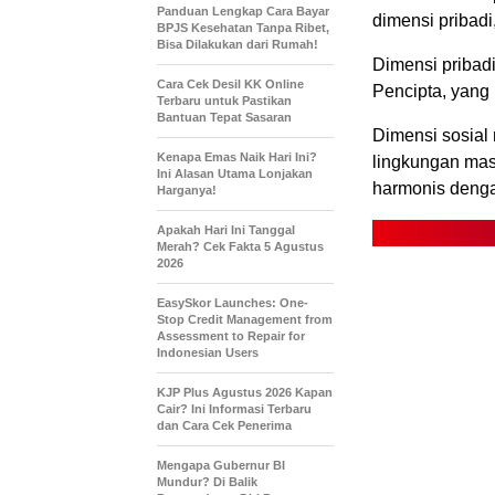
Panduan Lengkap Cara Bayar
dimensi pribadi
BPJS Kesehatan Tanpa Ribet,
Bisa Dilakukan dari Rumah!
Dimensi pribad
Cara Cek Desil KK Online
Pencipta, yang
Terbaru untuk Pastikan
Bantuan Tepat Sasaran
Dimensi sosial
Kenapa Emas Naik Hari Ini?
lingkungan mas
Ini Alasan Utama Lonjakan
harmonis deng
Harganya!
Apakah Hari Ini Tanggal
Merah? Cek Fakta 5 Agustus
2026
EasySkor Launches: One-
Stop Credit Management from
Assessment to Repair for
Indonesian Users
KJP Plus Agustus 2026 Kapan
Cair? Ini Informasi Terbaru
dan Cara Cek Penerima
Mengapa Gubernur BI
Mundur? Di Balik