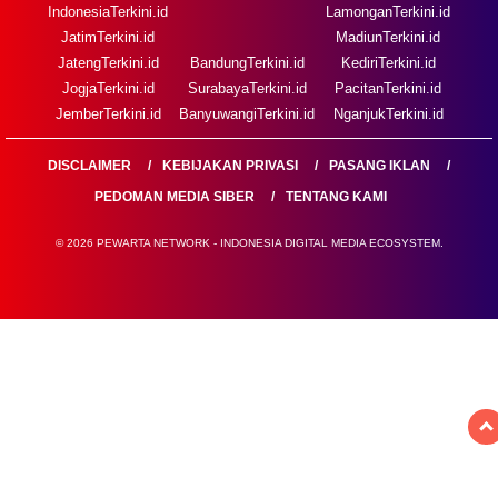
IndonesiaTerkini.id
LamonganTerkini.id
JatimTerkini.id
MadiunTerkini.id
JatengTerkini.id
BandungTerkini.id
KediriTerkini.id
JogjaTerkini.id
SurabayaTerkini.id
PacitanTerkini.id
JemberTerkini.id
BanyuwangiTerkini.id
NganjukTerkini.id
DISCLAIMER
KEBIJAKAN PRIVASI
PASANG IKLAN
PEDOMAN MEDIA SIBER
TENTANG KAMI
© 2026 PEWARTA NETWORK - INDONESIA DIGITAL MEDIA ECOSYSTEM.