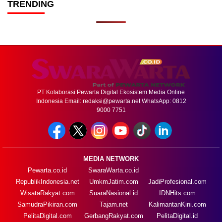
TRENDING
PT Kolaborasi Pewarta Digital Ekosistem Media Online
Indonesia Email:
redaksi@pewarta.net
WhatsApp: 0812
9000 7751
MEDIA NETWORK
Pewarta.co.id
SwaraWarta.co.id
RepublikIndonesia.net
UmkmJatim.com
JadiProfesional.com
WisataRakyat.com
SuaraNasional.id
IDNHits.com
SamudraPikiran.com
Tajam.net
KalimantanKini.com
PelitaDigital.com
GerbangRakyat.com
PelitaDigital.id