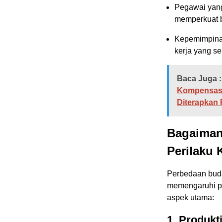
Pegawai yang
memperkuat 
Kepemimpinan
kerja yang se
Baca Juga :
Kompensasi
Diterapkan
Bagaiman
Perilaku 
Perbedaan buda
memengaruhi pe
aspek utama:
1. Produkti