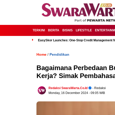
TERKINI
BERITA
BISNIS
LIFESTYLE
ENTERTAIN
EasySkor Launches: One-Stop Credit Management fr
Home
Pendidikan
/
Bagaimana Perbedaan B
Kerja? Simak Pembahasa
Redaksi SwaraWarta.co.id
- Redaksi
Monday, 16 December 2024
- 09:05 WIB