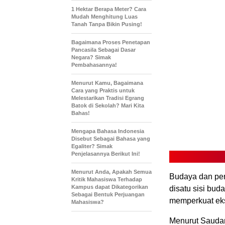
1 Hektar Berapa Meter? Cara
Mudah Menghitung Luas
Tanah Tanpa Bikin Pusing!
Bagaimana Proses Penetapan
Pancasila Sebagai Dasar
Negara? Simak
Pembahasannya!
Menurut Kamu, Bagaimana
Cara yang Praktis untuk
Melestarikan Tradisi Egrang
Batok di Sekolah? Mari Kita
Bahas!
Mengapa Bahasa Indonesia
Disebut Sebagai Bahasa yang
Egaliter? Simak
Penjelasannya Berikut Ini!
Menurut Anda, Apakah Semua
Budaya dan per
Kritik Mahasiswa Terhadap
Kampus dapat Dikategorikan
disatu sisi bud
Sebagai Bentuk Perjuangan
memperkuat eks
Mahasiswa?
Menurut Saudar