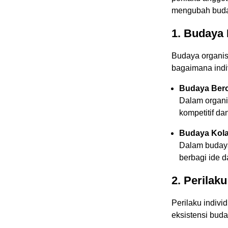
mengubah buda
1. Budaya
Budaya organis
bagaimana indiv
Budaya Beror
Dalam organis
kompetitif dan
Budaya Kolab
Dalam budaya
berbagi ide 
2. Perila
Perilaku indivi
eksistensi buda