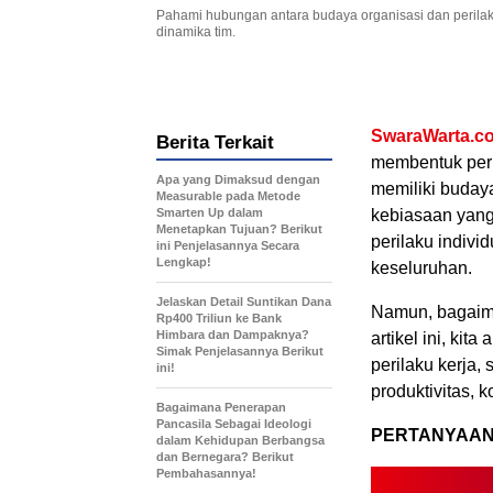
Pahami hubungan antara budaya organisasi dan perila
dinamika tim.
SwaraWarta.co
Berita Terkait
membentuk peril
Apa yang Dimaksud dengan
memiliki budaya
Measurable pada Metode
Smarten Up dalam
kebiasaan yang
Menetapkan Tujuan? Berikut
perilaku indivi
ini Penjelasannya Secara
Lengkap!
keseluruhan.
Jelaskan Detail Suntikan Dana
Namun, bagaim
Rp400 Triliun ke Bank
Himbara dan Dampaknya?
artikel ini, ki
Simak Penjelasannya Berikut
perilaku kerja
ini!
produktivitas, k
Bagaimana Penerapan
Pancasila Sebagai Ideologi
PERTANYAA
dalam Kehidupan Berbangsa
dan Bernegara? Berikut
Pembahasannya!